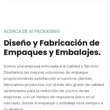
A
C
E
R
C
A
D
E
A
1
P
A
C
K
A
G
I
N
G
D
i
s
e
ñ
o
y
F
a
b
r
i
c
a
c
i
ó
n
d
e
E
m
p
a
q
u
e
s
y
E
m
b
a
l
a
j
e
s
.
Somos una empresa enfocada a la Calidad y Servicio.
Diseñamos las mejores soluciones de empaque
proporcionando satisfacción a nuestros clientes,
fabricamos productos con el más alto grado de calidad,
optimizados para la reducción de costos de las
empresas, con un tiempo de respuesta único en el
mercado, donde el empaque y embalaje este siempre a
su alcance.